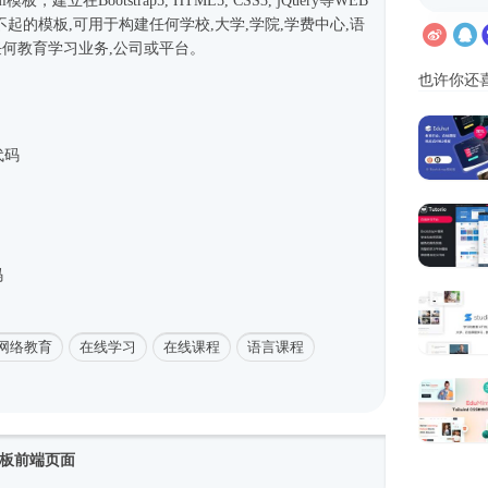
ml模板
，建立在
Bootstrap5
, HTML5, CSS3, jQuery等WEB
起的模板,可用于构建任何学校,大学,学院,学费中心,语
或任何教育学习业务,公司或平台。
也许你还
代码
码
网络教育
在线学习
在线课程
语言课程
模板前端页面