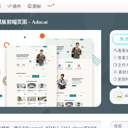
板
插件
图标
前端页面 - Aducat
预 
看看
查看
文件大
素材
更新时
a